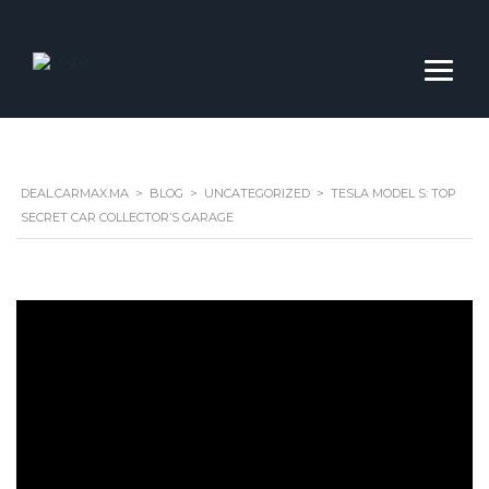
DEAL.CARMAX.MA
>
BLOG
>
UNCATEGORIZED
>
TESLA MODEL S: TOP
SECRET CAR COLLECTOR’S GARAGE