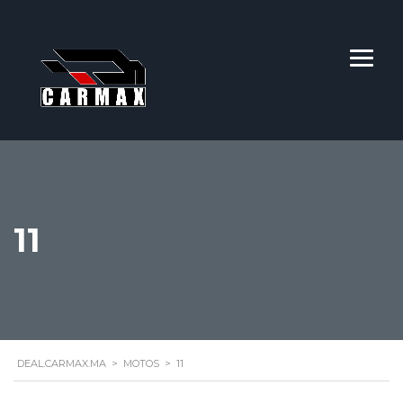
11
DEAL.CARMAX.MA
>
MOTOS
>
11