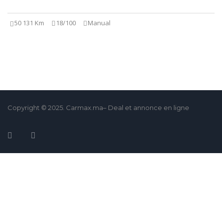
50 131 Km
18/100
Manual
Copyright © 2025. Carmax.ma– Deal et annonce en ligne